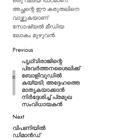
ഒരു വലിയ പാഠമാണ്.
അച്ഛന്റെ ഈ കരുതലിനെ
വാഴ്ത്തുകയാണ്
സോഷ്യൽ മീഡിയ
ലോകം മുഴുവൻ.
Previous
പൃഥ്വിരാജിന്റെ
പ്രവർത്തനശൈലിക്ക്
ബോളിവുഡിൽ
കയ്യടി; അദ്ദേഹത്തെ
മാതൃകയാക്കാൻ
നിർദ്ദേശിച്ച് പ്രമുഖ
സംവിധായകൻ
Next
വിപണിയിൽ
ഡിമാൻഡ്