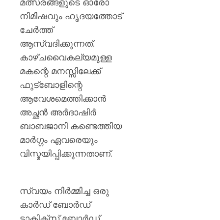
മത്സരങ്ങളുടെ ഓരോ
ജാഗ്രത
0
നിർദ്ദേ
നിമിഷവും ഹൃദയത്തോട്
ചേർത്ത്
AUGUST
8, 2026
ആസ്വദിക്കുന്നത്.
കാഴ്ചവൈകല്യമുള്ള
0
മകന്റെ മനസ്സിലേക്ക്
ഫുട്ബോളിന്റെ
ആവേശമെത്തിക്കാൻ
അച്ഛൻ അർദാഷിർ
ബാബജാനി കണ്ടെത്തിയ
മാർഗ്ഗം ഏവരെയും
വിസ്മയിപ്പിക്കുന്നതാണ്.
സ്വയം നിർമ്മിച്ച ഒരു
കാർഡ് ബോർഡ്
ടാക്ടിക്സ് ബോർഡ്