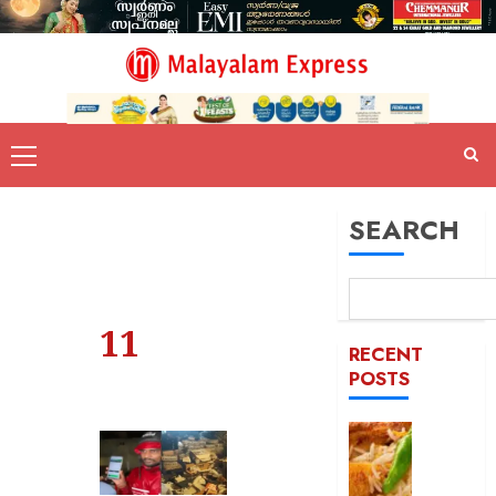
SEARCH
11
RECENT
POSTS
കട
ഇടിച്ച്
നിരത്തി