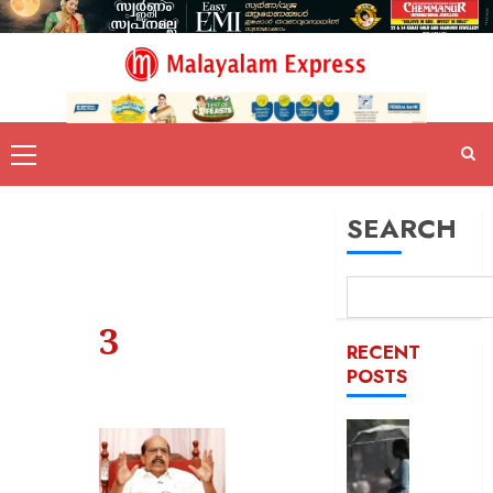
SEARCH
3
RECENT
POSTS
അടുത്
മണിക്ക
മഴ