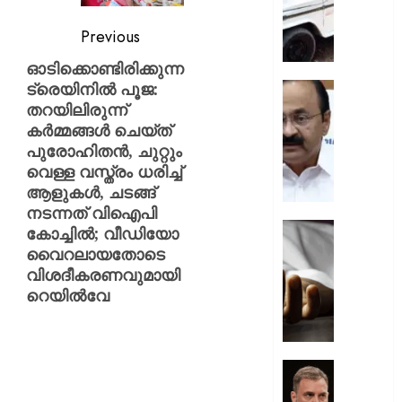
ചുമത്ത
നടപടി;
Previous
ഉദ്യോ
ഓടിക്കൊണ്ടിരിക്കുന്ന
സസ്പ
ട്രെയിനില്‍ പൂജ:
ചെയ്ത
സ്വാതന്
ശക്തമ
തറയിലിരുന്ന്
ദിനാ
പ്രതിഷ
കര്‍മ്മങ്ങള്‍ ചെയ്ത്
ചടങ്ങു
വന്ദേമ
പുരോഹിതന്‍, ചുറ്റും
AUGUST
മുഴുവന
വെള്ള വസ്ത്രം ധരിച്ച്
7, 2026
പാടണമെ
ആളുകള്‍, ചടങ്ങ്
നിർദ്ദേ
0
നടന്നത് വിഐപി
നൽകി
യുപിയ
കോച്ചില്‍; വീഡിയോ
പൊതു
ഞെട്ടിച്ച്
വൈറലായതോടെ
വകുപ്പ്
ക്രൂരത
വിശദീകരണവുമായി
വഴക്ക്
റെയില്‍വേ
AUGUST
മാറ്റാൻ
7, 2026
ചെന്ന
മകളെ
0
പശുവി
ജെൻസ
തളയ്ക്ക
തലമുറ