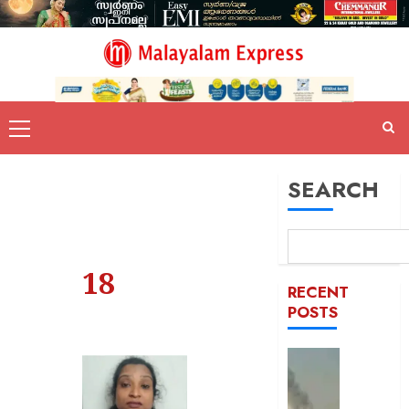
SEARCH
18
RECENT
POSTS
രക്തച്ച
യമൻ;
സൈനി