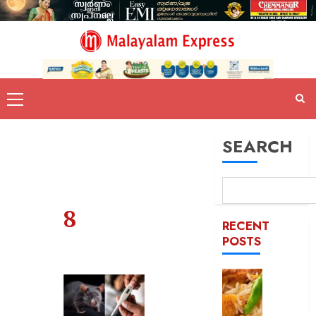
SEARCH
8
RECENT
POSTS
കട
ഇടിച്ച്
നിരത്തി