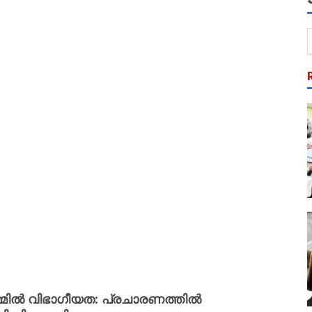
്മിൽ വിഭാ​ഗീയത: പ്രചാരണത്തിൽ