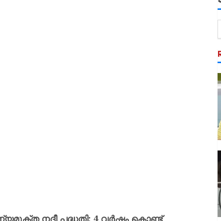
ന്യമുക്ത നദീ പദ്ധതി; 4 വർഷം കൊണ്ട്