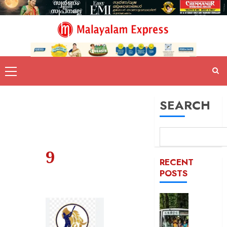
SEARCH
9
RECENT
POSTS
‘പ്രിയദ
സൗജന
യാത്ര