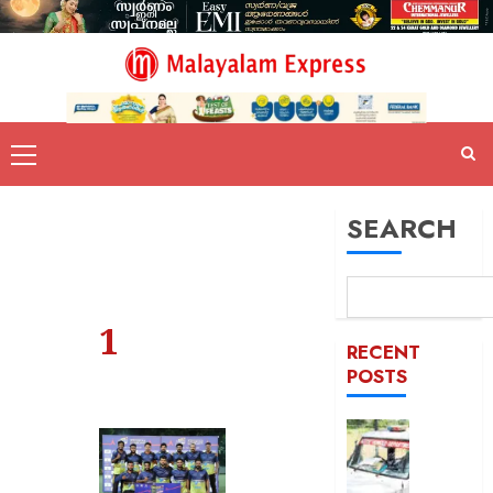
SEARCH
1
RECENT
POSTS
ദുരിതാ
വാഹനത്
പിഴ