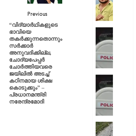
നിന്ന്
കുത്തര
Previous
:
ഫേസ്ബു
“വിദ്യാര്‍ഥികളുടെ
പോസ്റ്റ്
ഡേറ്റിങ്
ഭാവിയെ
അർജു
ആപ്പ്
തകര്‍ക്കുന്നതൊന്നും
ആയങ്കി
വഴി
സര്‍ക്കാര്‍
വലയിലാക
അനുവദിക്കില്ല,
AUGUST
കൂടിക്ക
ചോദ്യപേപ്പര്‍
8, 2026
ദൃശ്യങ
ചോര്‍ത്തിയവരെ
കാണിച്ച്
0
ജയിലില്‍ അടച്ച്
ആറ്
ഭാര്യയ
കഠിനമായ ശിക്ഷ
കോടി
കാമുക
കൊടുക്കും” –
രൂപ
തമ്മിലു
പ്രധാനമന്ത്രി
തട്ടിയെട
ഞെട്ടിക്
നരേന്ദ്രമോദി
യുവതി
ചാറ്റ്
പുറത്ത്
AUGUST
ഭർത്താ
8, 2026
വകവരു
തീർത്ഥ
പദ്ധതിയി
0
സുരക്ഷ