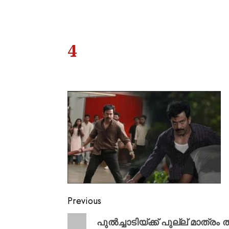
4
Previous
പുൽച്ചാടിയ്ക്ക് പുല്ല് മാത്ര