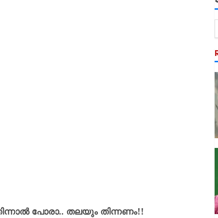
ം തിന്നാൽ പോരാ.. തലയും തിന്നണം!!