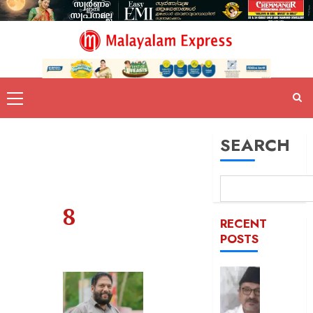
SEARCH
8
RECENT
POSTS
ഒരാള്‍ക്ക
ഒരു
പദവി: