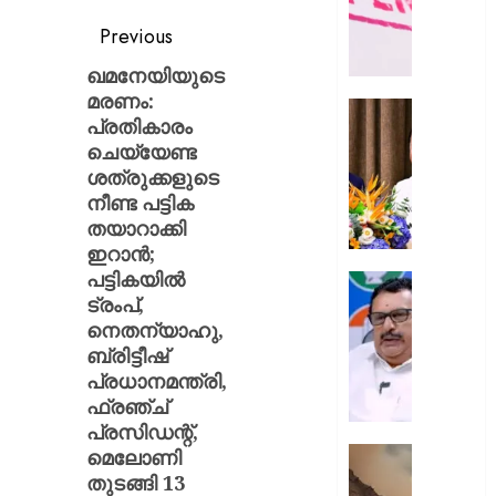
ഭൗതിക
Previous
ശരീരം
ഫ്രീസറ
ഖമനേയിയുടെ
കൊണ്ട
മരണം:
സംഭവം
കൊച്ചി
പ്രതികാരം
പയ്യന്
അമേരിക
ചെയ്യേണ്ട
തഹസിൽ
അംബാസ
ശത്രുക്കളുടെ
സസ്‌
കൂടിക്കാ
നീണ്ട പട്ടിക
നടത്തി
തയാറാക്കി
AUGUST
മുഖ്യമന്
8, 2026
ഇറാൻ;
വി.ഡി.
പട്ടികയിൽ
സതീശ
0
പിടിക്കേ
ട്രംപ്,
സമയത്
നെതന്യാഹു,
AUGUST
പിടിക്കും
8, 2026
ബ്രിട്ടീഷ്
എത്രന
പ്രധാനമന്ത്രി,
മുങ്ങി
0
ഫ്രഞ്ച്
നടക്കും:
അർജു
പ്രസിഡന്റ്,
ആയങ്കി
മെലോണി
കൂറ്റൻ
കെ.
മൺകൂ
തുടങ്ങി 13