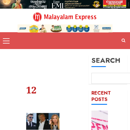
SEARCH
12
RECENT
POSTS
രക്ഷാപ
മരിച്ച
രാജേഷി