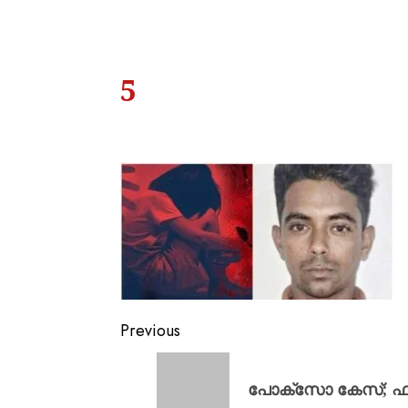
5
Previous
പോക്സോ കേസ്; ഫുട