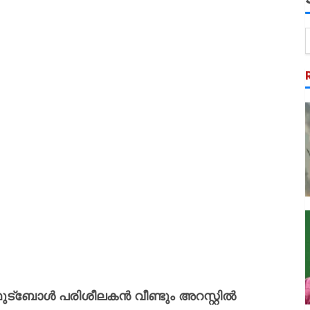
്ബോൾ പരിശീലകൻ വീണ്ടും അറസ്റ്റിൽ