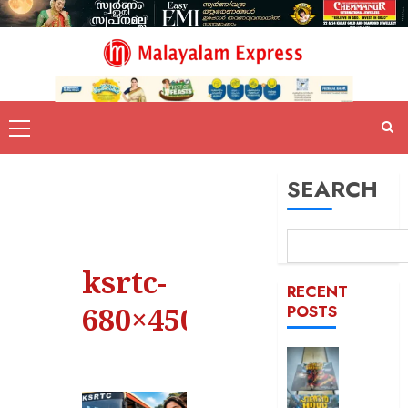
SEARCH
ksrtc-
RECENT
680×450
POSTS
കൊച്ചി
ഹണ്ടർ
ആഘോഷ