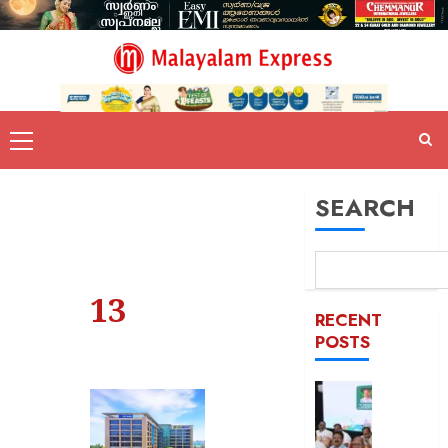
SEARCH
13
RECENT
POSTS
കേരളവി
‘യെസ്ട
ടൂറിസം