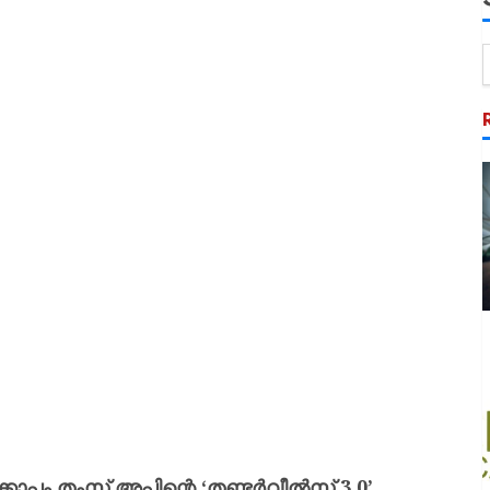
്കൊപ്പം തംസ് അപ്പിന്റെ ‘തണ്ടർവീൽസ് 3.0’