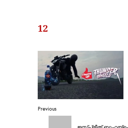
12
Previous
ജസ്‌പ്രീത് ബുംറയ്‌ക