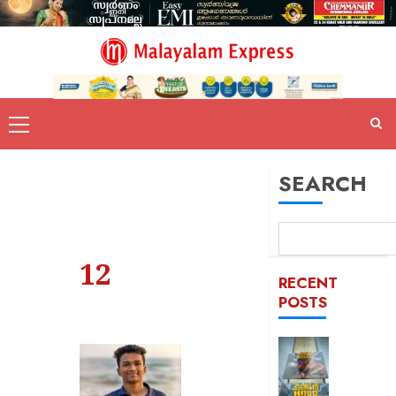
SEARCH
12
RECENT
POSTS
കൊച്ചി
ഹണ്ടർ
ആഘോഷ