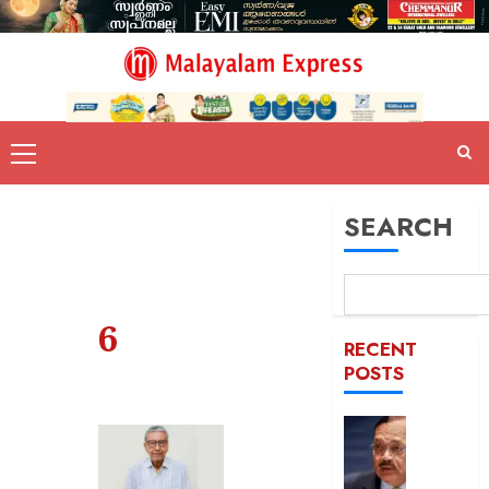
SEARCH
6
RECENT
POSTS
മുഖ്യാ
വിഷയത
ഹൈദരാ