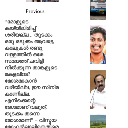
സർക്കാ
ജീവനക്
Previous
ഒഴിവാക
“മോളുടെ
മുസ്ലിം
കയ്യിലിരിപ്പ്
ലീഗ്
അഭിമന
ശരിയല്ല… തുടക്കം
വധക്കേ
AUGUST
ഒരു ഒടുക്കം ആവട്ടെ,
അഭിഭാ
10,
മുഖേന
കാലുകള്‍ രണ്ടു
2026
വിചാര
വള്ളത്തില്‍ ഒരേ
0
നടപടി
സമയത്ത് ചവിട്ടി
പങ്കെടു
നില്‍ക്കുന്ന താങ്കളുടെ
അനുവദി
“അവർക്
മകളല്ലേ?
പ്രതിക
ആരോട്
മോശമാകാന്‍
ആവശ്
പ്രതിഷ
വഴിയില്ല, ഈ സിനിമ
തള്ളി
കഴിയും
കാണില്ല,
കോടതി
ഭരണകൂ
എനിക്കെന്റെ
പ്രതിഷ
ദേശമാണ് വലുത്,
AUGUST
കഴിയൂ,
തുടക്കം തന്നെ
10,
അവരെ
ലൗഡണി
2026
മോശമാണ്” – വിസ്മയ
ശത്രുക്
ഇപ്പോ
മോഹന്‍ലാലിനെതിരെ
0