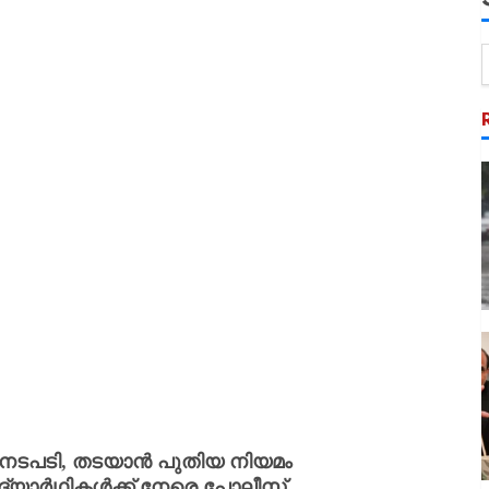
നടപടി, തടയാൻ പുതിയ നിയമം
്യാർഥികൾക്ക് നേരെ പോലീസ്