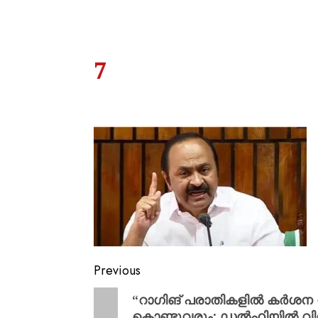
7
Previous
“റാഗിങ് പരാതികളിൽ കർശന 
കൊണ്ടുവരും; ഡൽഹിയിൽ വിദ