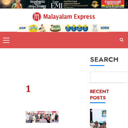
SEARCH
1
RECENT
POSTS
കേരളവി
‘യെസ്ട
ടൂറിസം