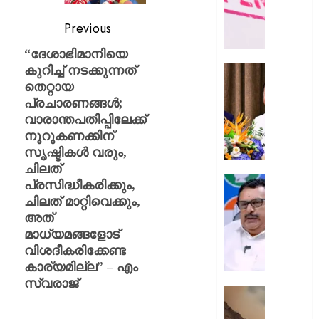
ഭൗതിക
ശരീരം
Previous
ഫ്രീസറ
“ദേശാഭിമാനിയെ
കൊണ്ട
കുറിച്ച് നടക്കുന്നത്
സംഭവം
കൊച്ചി
തെറ്റായ
പയ്യന്
അമേരിക
തഹസിൽ
പ്രചാരണങ്ങൾ;
അംബാസ
സസ്‌
വാരാന്തപതിപ്പിലേക്ക്
കൂടിക്കാ
നടത്തി
നൂറുകണക്കിന്
AUGUST
മുഖ്യമന്
സൃഷ്ടികൾ വരും,
8, 2026
വി.ഡി.
ചിലത്
സതീശ
0
പിടിക്കേ
പ്രസിദ്ധീകരിക്കും,
സമയത്
ചിലത് മാറ്റിവെക്കും,
AUGUST
പിടിക്കും
അത്
8, 2026
എത്രന
മാധ്യമങ്ങളോട്
മുങ്ങി
0
വിശദീകരിക്കേണ്ട
നടക്കും:
കാര്യമില്ല” – എം
അർജു
സ്വരാജ്
ആയങ്കി
കൂറ്റൻ
കെ.
മൺകൂ