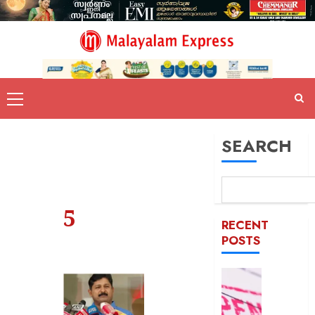
SEARCH
5
RECENT
POSTS
രക്ഷാപ
മരിച്ച
രാജേഷി