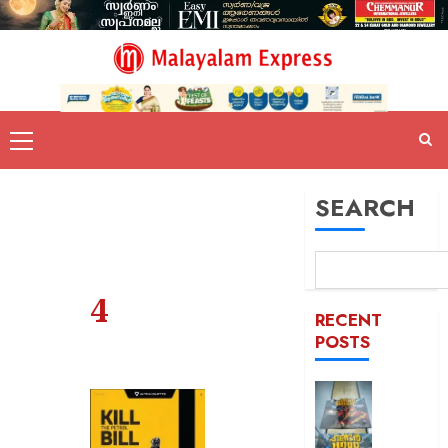
SEARCH
4
RECENT
POSTS
കൊച്ചി
ഹണ്ടർ
ആഘോഷ