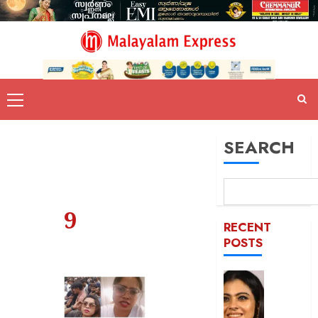
SEARCH
9
RECENT
POSTS
52-ാം
വയസ്സി
യുവത്