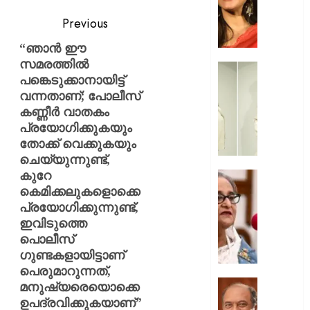
തുളുമ്പു
Previous
സൗന്ദര
കാജോലി
“ഞാന്‍ ഈ
ആരോഗ
സമരത്തില്‍
രഹസ്യ
യുവനട
പങ്കെടുക്കാനായിട്ട്
അറിയാ
വെല്ലു
വന്നതാണ്; പോലീസ്
സൗന്ദര
കണ്ണീര്‍ വാതകം
AUGUST
കിടിലൻ
7, 2026
പ്രയോഗിക്കുകയും
സ്റ്റൈല
തോക്ക് വെക്കുകയും
ലുക്കിൽ
0
ചെയ്യുന്നുണ്ട്,
തിളങ്ങി
കുറേ
നടി
മുൻ
കെമിക്കലുകളൊക്കെ
മഞ്ജു
ബംഗ്ലാ
പ്രയോഗിക്കുന്നുണ്ട്,
പിള്ള
പ്രധാനമ
ഇവിടുത്തെ
പരാമർ
AUGUST
പൊലീസ്
ഇടപെടില
7, 2026
ഇന്ത്യ;
ഗുണ്ടകളായിട്ടാണ്
നയപര
0
പെരുമാറുന്നത്,
നിലപാട
ക്ഷേമ
മനുഷ്യരെയൊക്കെ
വ്യക്തമ
പെൻഷ
ഉപദ്രവിക്കുകയാണ്”