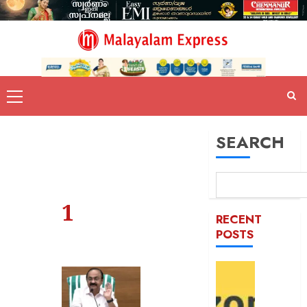
SEARCH
1
RECENT
POSTS
ഓഫറു
അവതരിപ്പ
ആമസ